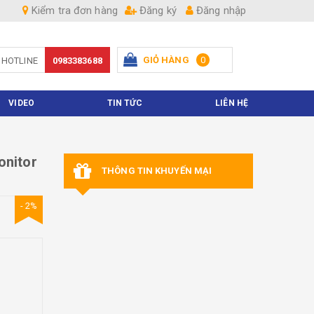
Kiểm tra đơn hàng
Đăng ký
Đăng nhập
GIỎ HÀNG
0
HOTLINE
0983383688
Hiện chưa có sản phẩm nào trong giỏ hàng của bạn
VIDEO
TIN TỨC
LIÊN HỆ
onitor
THÔNG TIN KHUYẾN MẠI
- 2%