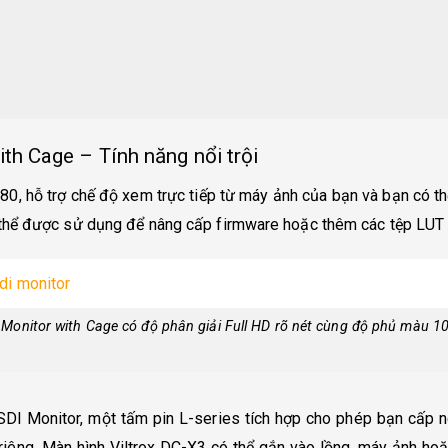
th Cage – Tính năng nổi trội
0, hỗ trợ chế độ xem trực tiếp từ máy ảnh của bạn và bạn có th
hể được sử dụng để nâng cấp firmware hoặc thêm các tệp LUT 
 Monitor with Cage có độ phân giải Full HD rõ nét cùng độ phủ màu 1
DI Monitor, một tấm pin L-series tích hợp cho phép bạn cấp 
riêng.
Màn hình Viltrox DC-X3 có thể gắn vào lồng, máy ảnh ho