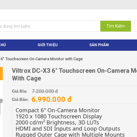
Tìm Kiếm
CHỦ
GIỚI THIỆU
SẢN PHẨM
3 6" Touchscreen On-Camera Monitor with Cage
Viltrox DC-X3 6" Touchscreen On-Camera M
With Cage
7.200.000 đ
Giá Bìa:
6.990.000 đ
Giá Bán:
Compact 6" On-Camera Monitor
1920 x 1080 Touchscreen Display
2000 cd/m² Brightness, 3D LUTs
HDMI and SDI Inputs and Loop Outputs
Rugged Outer Cage with Multiple Mounts