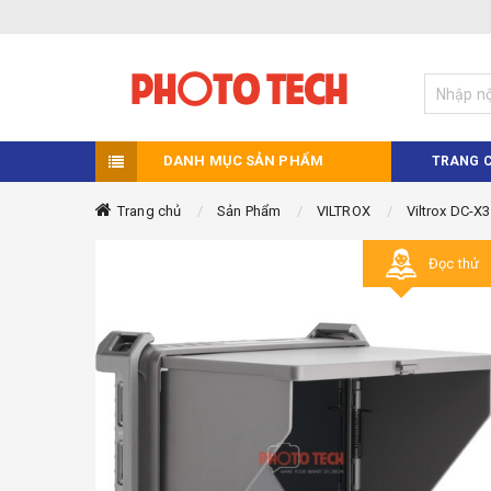
DANH MỤC SẢN PHẨM
TRANG 
Trang chủ
Sản Phẩm
VILTROX
Viltrox DC-X
Đọc thử