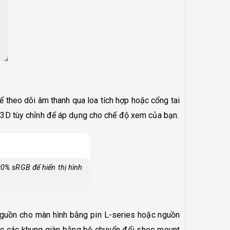
ể theo dõi âm thanh qua loa tích hợp hoặc cổng tai
3D tùy chỉnh để áp dụng cho chế độ xem của bạn.
00% sRGB để hiển thị hình
nguồn cho màn hình bằng pin L-series hoặc nguồn
ặc các khung giàn bằng bộ chuyển đổi shoe mount