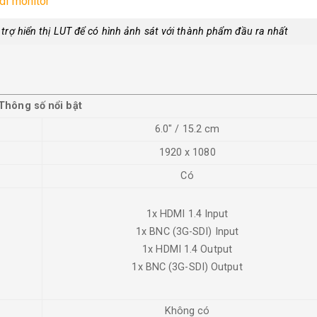
 trợ hiển thị LUT để có hình ảnh sát với thành phẩm đầu ra nhất
Thông số nổi bật
6.0″ / 15.2 cm
1920 x 1080
Có
1x HDMI 1.4 Input
1x BNC (3G-SDI) Input
1x HDMI 1.4 Output
1x BNC (3G-SDI) Output
Không có