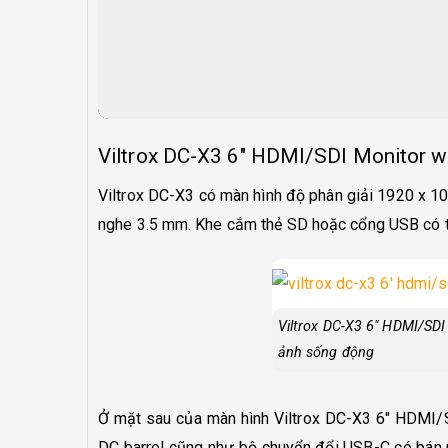
Viltrox DC-X3 6″ HDMI/SDI Monitor wi
Viltrox DC-X3 có màn hình độ phân giải 1920 x 108
nghe 3.5 mm. Khe cắm thẻ SD hoặc cổng USB có t
Viltrox DC-X3 6″ HDMI/SDI
ảnh sống động
Ở mặt sau của màn hình Viltrox DC-X3 6″ HDMI/S
DC barrel cũng như bộ chuyển đổi USB-C có bán 