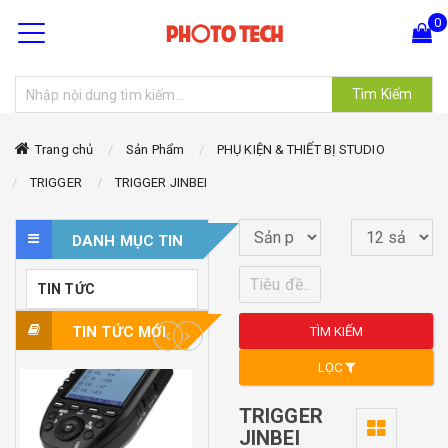
0
Tìm Kiếm
Hiện chưa có sản phẩm nào trong giỏ hàng của bạn
Trang chủ
Sản Phẩm
PHỤ KIỆN & THIẾT BỊ STUDIO
TRIGGER
TRIGGER JINBEI
DANH MỤC TIN
TIN TỨC
TIN TỨC MỚI
TÌM KIẾM
LỌC
TRIGGER
JINBEI