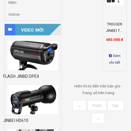
Năm:
Online:
TRIGGER
VIDEO MỚI
JINBEI TR-
A9
650.000 đ
Xem
chi tiết
FLASH JINBEI DPEII
Hiển thị từ
đến
trên
bản ghi -
Trang số
trên
trang
←
Trước
Sau
→
JINBEI HD610