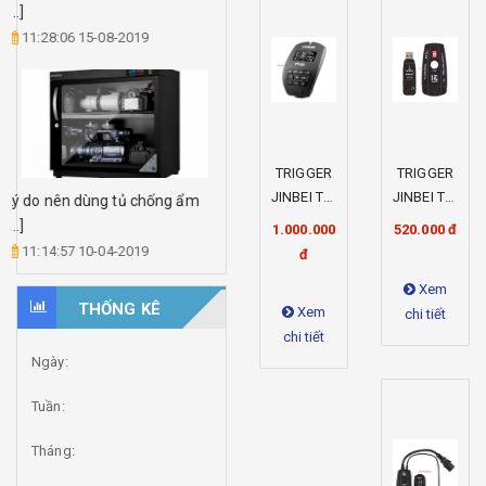
[...]
11:28:06 15-08-2019
TRIGGER
TRIGGER
JINBEI TR-
JINBEI TR-
Lý do nên dùng tủ chống ẩm
Q6 N/C
A4 USB
[...]
1.000.000
520.000 đ
11:14:57 10-04-2019
đ
Xem
THỐNG KÊ
Xem
chi tiết
chi tiết
Ngày:
Tuần:
Tháng: