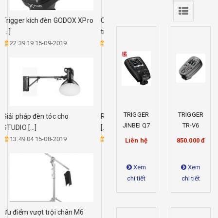
Trigger kích đèn GODOX XPro
Cách đầu tư chân boom
[...]
tránh [...]
22:39:19 15-09-2019
12:16:23 09-01-2019
TRIGGER
TRIGGER
Giải pháp đèn tóc cho
Reflector phụ kiện cần thiết
JINBEI Q7
TR-V6
STUDIO [...]
[...]
13:49:04 15-08-2019
11:05:28 09-01-2019
Liên hệ
850.000 đ
Xem
Xem
chi tiết
chi tiết
Ưu điểm vượt trội chân M6