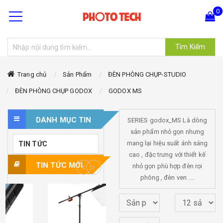
0
Tìm Kiếm
Hiện chưa có sản phẩm nào trong giỏ hàng của bạn
Trang chủ
Sản Phẩm
ĐÈN PHÒNG CHỤP-STUDIO
ĐÈN PHÒNG CHỤP GODOX
GODOX MS
DANH MỤC TIN
SERIES godox_MS Là dòng
sản phẩm nhỏ gọn nhưng
mang lại hiệu suất ánh sáng
TIN TỨC
cao , đặc trưng với thiết kế
TIN TỨC MỚI
nhỏ gọn phù hợp đèn rọi
phông , đèn ven ....