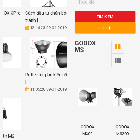
Trigger kích đèn GODOX XPro
Cách đầu tư chân boom
TÌM KIẾM
[...]
tránh [...]
22:39:19 15-09-2019
12:16:23 09-01-2019
LỌC
GODOX
MS
Giải pháp đèn tóc cho
Reflector phụ kiện cần thiết
STUDIO [...]
[...]
13:49:04 15-08-2019
11:05:28 09-01-2019
GODOX
GODOX
M300
MS200
Ưu điểm vượt trội chân M6