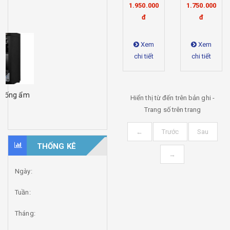
1.950.000
1.750.000
[...]
đ
đ
11:28:06 15-08-2019
Xem
Xem
chi tiết
chi tiết
Lý do nên dùng tủ chống ẩm
Hiển thị từ
đến
trên
bản ghi -
[...]
Trang số
trên
trang
11:14:57 10-04-2019
←
Trước
Sau
THỐNG KÊ
→
Ngày:
Tuần:
Tháng: