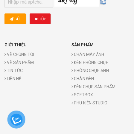
GỬI
HỦY
GIỚI THIỆU
SẢN PHẨM
VỀ CHÚNG TÔI
CHÂN MÁY ẢNH
VỀ SẢN PHẨM
ĐÈN PHÒNG CHỤP
TIN TỨC
PHÔNG CHỤP ẢNH
LIÊN HỆ
CHÂN ĐÈN
ĐÈN CHỤP SẢN PHẨM
SOFTBOX
PHỤ KIỆN STUDIO