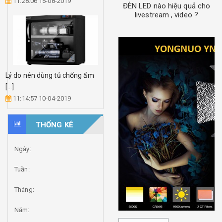
11:28:06 15-08-2019
ĐÈN LED nào hiệu quả cho
livestream , video ?
Lý do nên dùng tủ chống ẩm
[...]
11:14:57 10-04-2019
THỐNG KÊ
Ngày:
Tuần:
Tháng:
Năm: