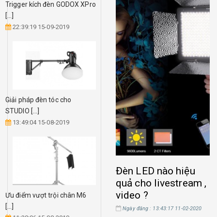
Trigger kích đèn GODOX XPro
Cách đầu tư chân boom
[...]
tránh [...]
22:39:19 15-09-2019
12:16:23 09-01-2019
Giải pháp đèn tóc cho
Reflector phụ kiện cần thiết
STUDIO [...]
[...]
13:49:04 15-08-2019
11:05:28 09-01-2019
Đèn LED nào hiệu
quả cho livestream ,
video ?
Ưu điểm vượt trội chân M6
[...]
Ngày đăng : 13:43:17 11-02-2020