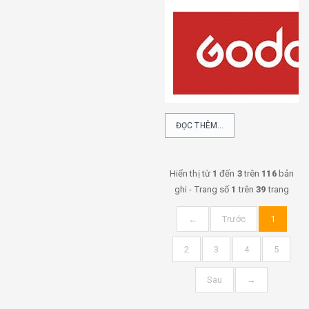
ĐỌC THÊM...
Hiển thị từ
1
đến
3
trên
116
bản
ghi - Trang số
1
trên
39
trang
←
Trước
1
2
3
4
5
Sau
→