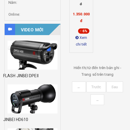
65CM-
Năm:
đ
Grid
1.350.000
Online:
đ
VIDEO MỚI
- 6%
Xem
chi tiết
Hiển thị từ
đến
trên
bản ghi -
Trang số
trên
trang
FLASH JINBEI DPEII
←
Trước
Sau
→
JINBEI HD610