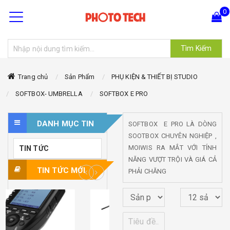
0
Tìm Kiếm
Hiện chưa có sản phẩm nào trong giỏ hàng của bạn
Trang chủ
Sản Phẩm
PHỤ KIỆN & THIẾT BỊ STUDIO
SOFTBOX- UMBRELLA
SOFTBOX E PRO
DANH MỤC TIN
SOFTBOX E PRO LÀ DÒNG
SOOTBOX CHUYÊN NGHIỆP ,
MOIWIS RA MẮT VỚI TÍNH
TIN TỨC
NĂNG VƯỢT TRỘI VÀ GIÁ CẢ
TIN TỨC MỚI
PHẢI CHĂNG