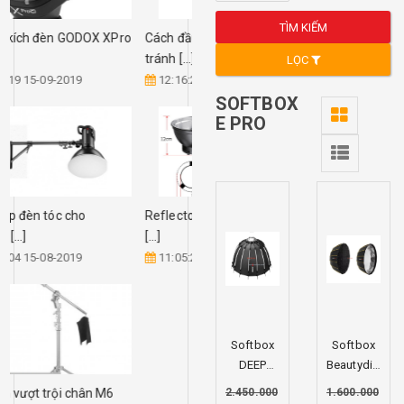
TÌM KIẾM
Trigger kích đèn GODOX XPro
Cách đầu tư chân boom
[...]
tránh [...]
LỌC
22:39:19 15-09-2019
12:16:23 09-01-2019
SOFTBOX
E PRO
Giải pháp đèn tóc cho
Reflector phụ kiện cần thiết
STUDIO [...]
[...]
13:49:04 15-08-2019
11:05:28 09-01-2019
Softbox
Softbox
DEEP
Beautydish
120cm
E.Pro-
2.450.000
1.600.000
Ưu điểm vượt trội chân M6