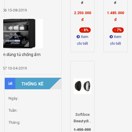
Parabolic
85CM-
đ
đ
[...]
E.Pro Grid
Grid
11:28:06 15-08-2019
2.250.000
1.485.000
đ
đ
- 8%
- 7%
Xem
Xem
chi tiết
chi tiết
Lý do nên dùng tủ chống ẩm
[...]
11:14:57 10-04-2019
THỐNG KÊ
Ngày:
Tuần:
Softbox
Beautydish
Tháng:
E.Pro-
1.450.000