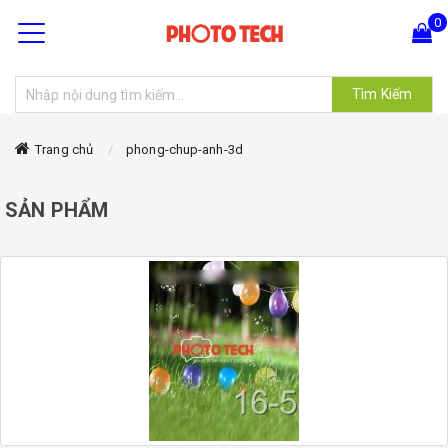
0
Tìm Kiếm
Hiện chưa có sản phẩm nào trong giỏ hàng của bạn
Trang chủ
phong-chup-anh-3d
SẢN PHẨM