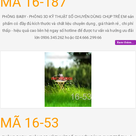
MÃ 16-187
PHÔNG BABY - PHÔNG 3D KỸ THUẬT SỐ CHUYÊN DÙNG CHỤP TRẺ EM sản
phẩm có đầy đủ kích thước và chất liệu chuyên dụng , giá thành rẻ , chi phí
thấp - hiệu quả cao liên hệ ngay số hotline để được tư vấn và hưởng ưu đãi
lớn 0936.345.262 hoặc 024.666.299.66
Xem thêm...
MÃ 16-53