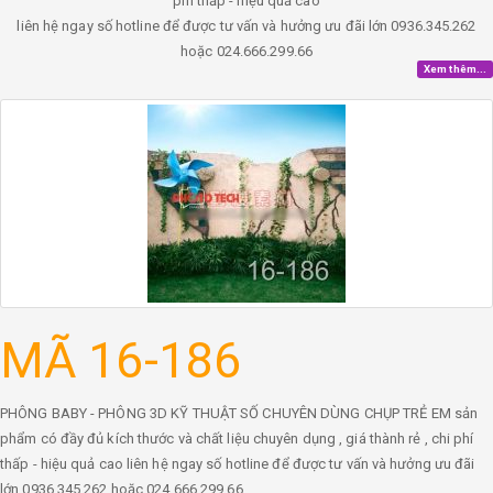
phí thấp - hiệu quả cao
liên hệ ngay số hotline để được tư vấn và hưởng ưu đãi lớn 0936.345.262
hoặc 024.666.299.66
Xem thêm...
MÃ 16-186
PHÔNG BABY - PHÔNG 3D KỸ THUẬT SỐ CHUYÊN DÙNG CHỤP TRẺ EM sản
phẩm có đầy đủ kích thước và chất liệu chuyên dụng , giá thành rẻ , chi phí
thấp - hiệu quả cao liên hệ ngay số hotline để được tư vấn và hưởng ưu đãi
lớn 0936.345.262 hoặc 024.666.299.66