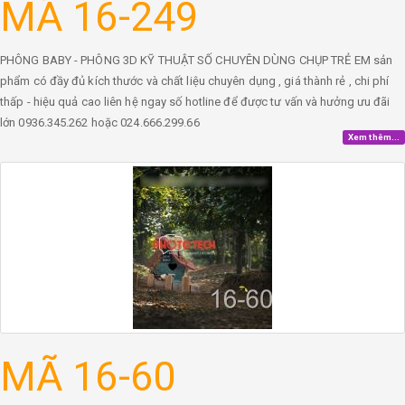
MÃ 16-249
PHÔNG BABY - PHÔNG 3D KỸ THUẬT SỐ CHUYÊN DÙNG CHỤP TRẺ EM sản
phẩm có đầy đủ kích thước và chất liệu chuyên dụng , giá thành rẻ , chi phí
thấp - hiệu quả cao liên hệ ngay số hotline để được tư vấn và hưởng ưu đãi
lớn 0936.345.262 hoặc 024.666.299.66
Xem thêm...
MÃ 16-60