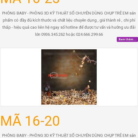
PHÔNG BABY - PHÔNG 3D KỸ THUẬT SỐ CHUYÊN DÙNG CHỤP TRẺ EM sản
phẩm có đầy đủ kích thước và chất liệu chuyên dụng , giá thành rẻ , chi phí
thấp - hiệu quả cao liên hệ ngay số hotline để được tư vấn và hưởng ưu đãi
lớn 0936.345.262 hoặc 024.666.299.66
Xem thêm...
MÃ 16-20
PHÔNG BABY - PHÔNG 3D KỸ THUẬT SỐ CHUYÊN DÙNG CHỤP TRẺ EM sản