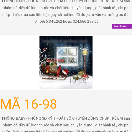
PHÔNG BABY - PHÔNG 3D KỸ THUẬT SỐ CHUYÊN DÙNG CHỤP TRẺ EM sản
phẩm có đầy đủ kích thước và chất liệu chuyên dụng , giá thành rẻ , chi phí
thấp - hiệu quả cao liên hệ ngay số hotline để được tư vấn và hưởng ưu đãi
lớn 0936.345.262 hoặc 024.666.299.66
Xem thêm...
MÃ 16-98
PHÔNG BABY - PHÔNG 3D KỸ THUẬT SỐ CHUYÊN DÙNG CHỤP TRẺ EM sản
phẩm có đầy đủ kích thước và chất liệu chuyên dụng , giá thành rẻ , chi phí
thấp - hiệu quả cao liên hệ ngay số hotline để được tư vấn và hưởng ưu đãi