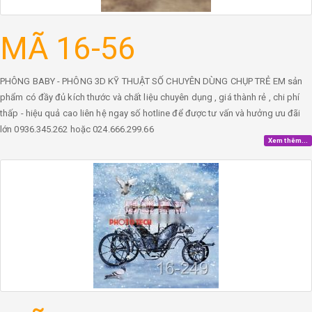
MÃ 16-56
PHÔNG BABY - PHÔNG 3D KỸ THUẬT SỐ CHUYÊN DÙNG CHỤP TRẺ EM sản
phẩm có đầy đủ kích thước và chất liệu chuyên dụng , giá thành rẻ , chi phí
thấp - hiệu quả cao liên hệ ngay số hotline để được tư vấn và hưởng ưu đãi
lớn 0936.345.262 hoặc 024.666.299.66
Xem thêm...