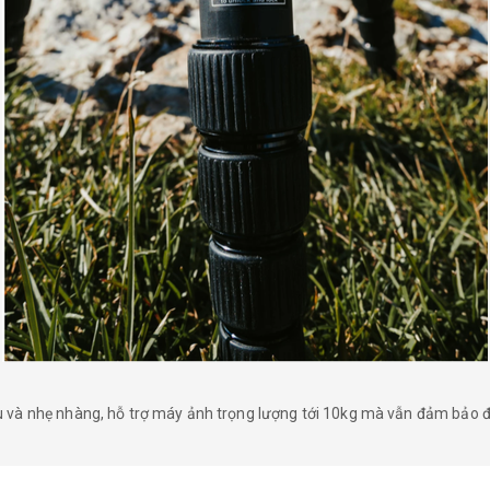
ru và nhẹ nhàng, hỗ trợ máy ảnh trọng lượng tới 10kg mà vẫn đảm bảo đ