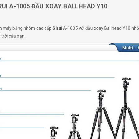
UI A-1005 ĐẦU XOAY BALLHEAD Y10
hân máy bằng nhôm cao cấp
Siru
i A-1005 với đầu xoay Ballhead Y10 nhỏ
trời của bạn.