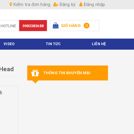
Kiểm tra đơn hàng
Đăng ký
Đăng nhập
GIỎ HÀNG
0
HOTLINE
0983383688
Hiện chưa có sản phẩm nào trong giỏ hàng của bạn
VIDEO
TIN TỨC
LIÊN HỆ
 Head
THÔNG TIN KHUYẾN MẠI
5