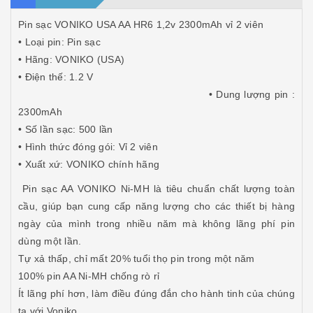
Pin sạc VONIKO USA AA HR6 1,2v 2300mAh vỉ 2 viên
• Loại pin: Pin sạc
• Hãng: VONIKO (USA)
• Điện thế: 1.2 V
• Dung lượng pin :
2300mAh
• Số lần sạc: 500 lần
• Hình thức đóng gói: Vỉ 2 viên
• Xuất xứ: VONIKO chính hãng
Pin sạc AA VONIKO Ni-MH là tiêu chuẩn chất lượng toàn
cầu, giúp bạn cung cấp năng lượng cho các thiết bị hàng
ngày của mình trong nhiều năm mà không lãng phí pin
dùng một lần.
Tự xả thấp, chỉ mất 20% tuổi thọ pin trong một năm
100% pin AA Ni-MH chống rò rỉ
Ít lãng phí hơn, làm điều đúng đắn cho hành tinh của chúng
ta với Voniko