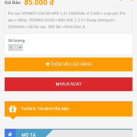
85.000 đ
Giá Bán:
Pin sạc VONIKO USA AA HR6 1,2v 2300mAh vỉ 2 viên • Loại pin: Pin
sạc • Hãng: VONIKO (USA) • Điện thế: 1.2 V • Dung lượng pin :
2300mAh • Số lần sạc: 500 lần • Hình thức đ...
Số lượng
THÊM VÀO GIỎ HÀNG
MUA NGAY
THÔNG TIN KHUYẾN MẠI
MÔ TẢ