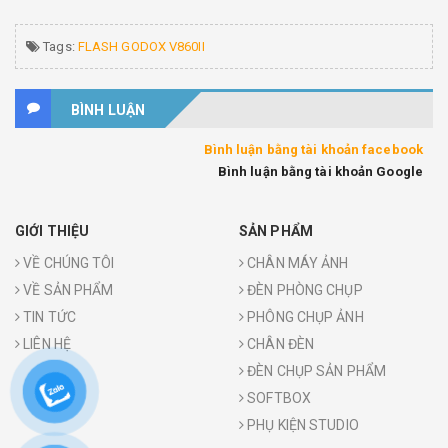
Tags:
FLASH GODOX V860II
BÌNH LUẬN
Bình luận bằng tài khoản facebook
Bình luận bằng tài khoản Google
GIỚI THIỆU
SẢN PHẨM
VỀ CHÚNG TÔI
CHÂN MÁY ẢNH
VỀ SẢN PHẨM
ĐÈN PHÒNG CHỤP
TIN TỨC
PHÔNG CHỤP ẢNH
LIÊN HỆ
CHÂN ĐÈN
ĐÈN CHỤP SẢN PHẨM
SOFTBOX
PHỤ KIỆN STUDIO