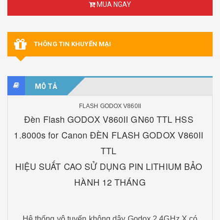
MUA NGAY
THÔNG TIN KHUYẾN MẠI
MÔ TẢ
FLASH GODOX V860II
Đèn Flash GODOX V860II GN60 TTL HSS 
1.8000s for Canon ĐÈN FLASH GODOX V860II 
TTL 
HIỆU SUẤT CAO SỬ DỤNG PIN LITHIUM BẢO 
HÀNH 12 THÁNG
Hệ thống vô tuyến không dây Godox 2.4GHz X có