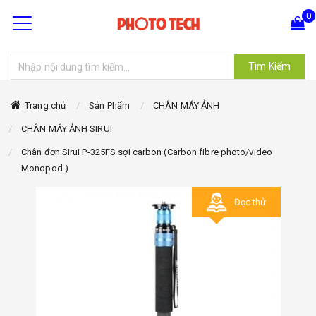
0
Tìm Kiếm
Hiện chưa có sản phẩm nào trong giỏ hàng của bạn
Trang chủ
Sản Phẩm
CHÂN MÁY ẢNH
CHÂN MÁY ẢNH SIRUI
Chân đơn Sirui P-325FS sợi carbon (Carbon fibre photo/video
Monopod.)
Đọc thử